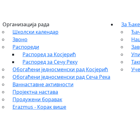
Организација рада
За Ђаке
Школски календар
Ђач
Звоно
На
Распореди
Зав
Распоред за Косјерић
Упи
Распоред за Сечу Реку
Та
Обогаћени једносменски рад Косјерић
Уче
Обогаћени једносменски рад Сеча Река
Ваннаставне активности
Пројектна настава
Продужени боравак
Erazmus - Корак више