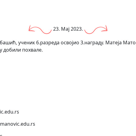
23. Мај 2023.
ашић, ученик 6.разреда освојио 3.награду. Матеја Мато
су добили похвале.
c.edu.rs
anovic.edu.rs
s