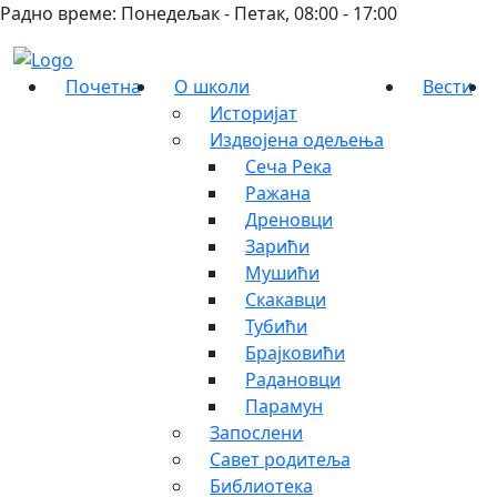
Радно време: Понедељак - Петак, 08:00 - 17:00
Почетна
О школи
Вести
Историјат
Издвојена одељења
Сеча Река
Ражана
Дреновци
Зарићи
Мушићи
Скакавци
Тубићи
Брајковићи
Радановци
Парамун
Запослени
Савет родитеља
Библиотека