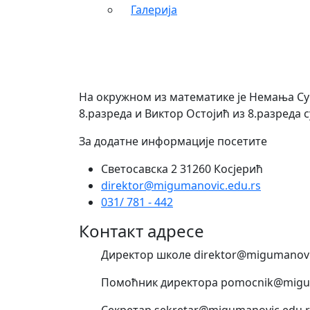
Галерија
На окружном из математике је Немања Суб
8.разреда и Виктор Остојић из 8.разреда 
За додатне информације посетите
Светосавска 2 31260 Косјерић
direktor@migumanovic.edu.rs
031/ 781 - 442
Контакт адресе
Директор школе direktor@migumanovi
Помоћник директора pomocnik@migum
Секретар sekretar@migumanovic.edu.r