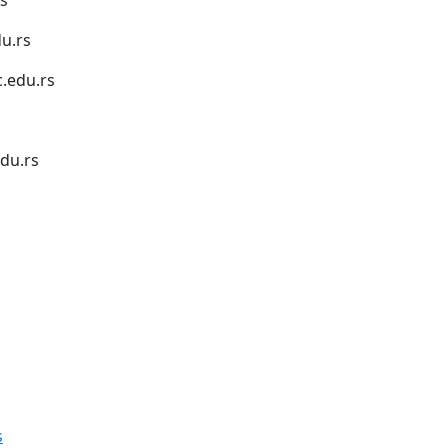
u.rs
.edu.rs
du.rs
1
s