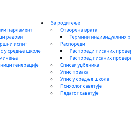
За родитеље
ки парламент
Отворена врата
ши радови
Термини индивидуалних р
ршни испит
Распореди
с у средње школе
Распореди писаних провер
кмичења
Распоред писаних провера
ници генерације
Списак уџбеника
Упис првака
Упис у средње школе
Психолог саветује
Педагог саветује