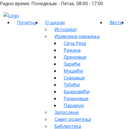
Радно време: Понедељак - Петак, 08:00 - 17:00
Почетна
О школи
Вести
Историјат
Издвојена одељења
Сеча Река
Ражана
Дреновци
Зарићи
Мушићи
Скакавци
Тубићи
Брајковићи
Радановци
Парамун
Запослени
Савет родитеља
Библиотека