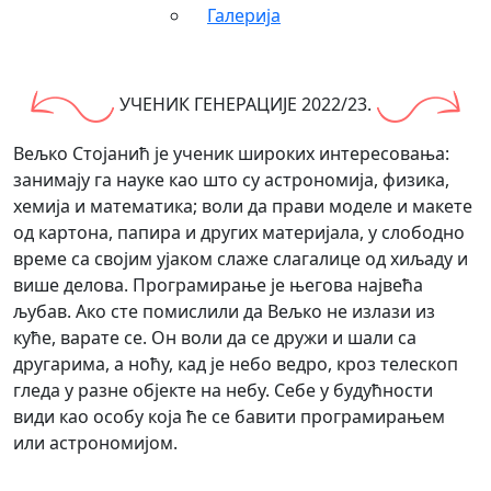
Галерија
УЧЕНИК ГЕНЕРАЦИЈЕ 2022/23.
Вељко Стојанић је ученик широких интересовања:
занимају га науке као што су астрономија, физика,
хемија и математика; воли да прави моделе и макете
од картона, папира и других материјала, у слободно
време са својим ујаком слаже слагалице од хиљаду и
више делова. Програмирање је његова највећа
љубав. Ако сте помислили да Вељко не излази из
куће, варате се. Он воли да се дружи и шали са
другарима, а ноћу, кад је небо ведро, кроз телескоп
гледа у разне објекте на небу. Себе у будућности
види као особу која ће се бавити програмирањем
или астрономијом.