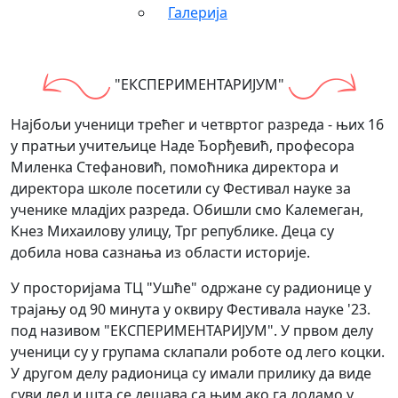
Галерија
"ЕКСПЕРИМЕНТАРИЈУМ"
Најбољи ученици трећег и четвртог разреда - њих 16
у пратњи учитељице Наде Ђорђевић, професора
Миленка Стефановић, помоћника директора и
директора школе посетили су Фестивал науке за
ученике младјих разреда. Обишли смо Калемеган,
Кнез Михаилову улицу, Трг републике. Деца су
добила нова сазнања из области историје.
У просторијама ТЦ "Ушће" одржане су радионице у
трајању од 90 минута у оквиру Фестивала науке '23.
под називом "ЕКСПЕРИМЕНТАРИЈУМ". У првом делу
ученици су у групама склапали роботе од лего коцки.
У другом делу радионица су имали прилику да виде
суви лед и шта се дешава са њим ако га додамо у