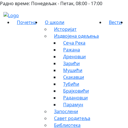
Радно време: Понедељак - Петак, 08:00 - 17:00
Почетна
О школи
Вести
Историјат
Издвојена одељења
Сеча Река
Ражана
Дреновци
Зарићи
Мушићи
Скакавци
Тубићи
Брајковићи
Радановци
Парамун
Запослени
Савет родитеља
Библиотека