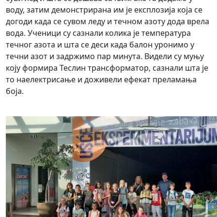
воду, затим демонстрирана им је експлозија која се
догоди када се сувом леду и течном азоту дода врела
вода. Ученици су сазнали колика је температура
течног азота и шта се деси када балон уронимо у
течни азот и задржимо пар минута. Видели су муњу
коју формира Теслин трансформатор, сазнали шта је
то наелектрисање и доживели ефекат преламања
боја.