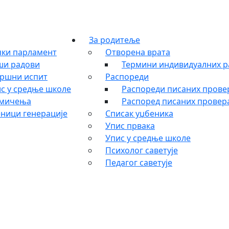
За родитеље
ки парламент
Отворена врата
ши радови
Термини индивидуалних р
ршни испит
Распореди
с у средње школе
Распореди писаних провер
кмичења
Распоред писаних провера
ници генерације
Списак уџбеника
Упис првака
Упис у средње школе
Психолог саветује
Педагог саветује