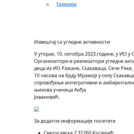
Галерија
Извештај са угледне активности
У уторак, 10. октобра 2023.године, у ИО у
Организатори и реализатори угледне акт
деца из ИО Ражане, Скакаваца, Сече Реке,
10 часова на брду Мрамор у селу Скакавци
спровођење интегративне и амбијенталне 
њихова ученица Анђа
Јовановић.
За додатне информације посетите
Светосавска 2 31260 Косјерић