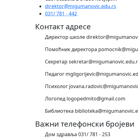
direktor@migumanovic.edu.rs
031/ 781 - 442
Контакт адресе
Директор школе direktor@migumanovi
Помоћник директора pomocnik@migum
Секретар sekretar@migumanovic.edu.r
Педагог mgligorijevic@migumanovic.ed
Психолог jovana.radovic@migumanovic
Логопед logopedmito@gmail.com
Библиотека biblioteka@migumanovic.e
Важни телефонски бројеви
Дом здравља 031/ 781 - 253