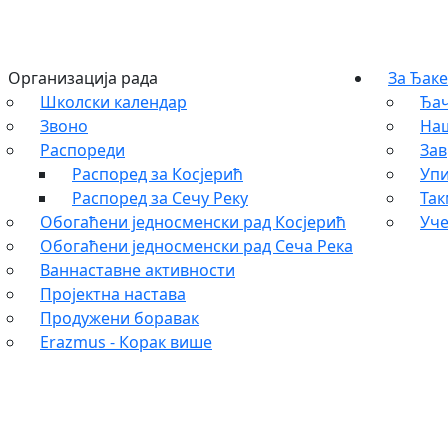
Организација рада
За Ђаке
Школски календар
Ђач
Звоно
На
Распореди
Зав
Распоред за Косјерић
Упи
Распоред за Сечу Реку
Та
Обогаћени једносменски рад Косјерић
Уче
Обогаћени једносменски рад Сеча Река
Ваннаставне активности
Пројектна настава
Продужени боравак
Erazmus - Корак више