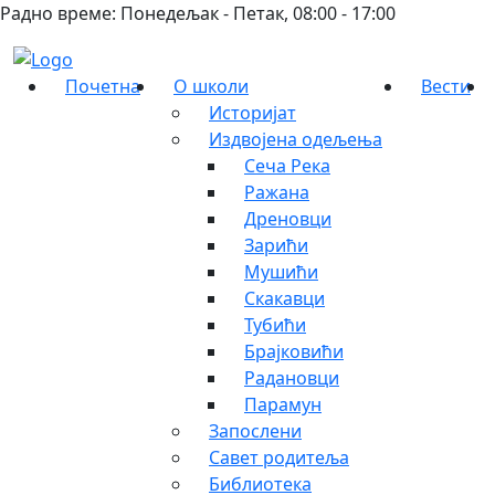
Радно време: Понедељак - Петак, 08:00 - 17:00
Почетна
О школи
Вести
Историјат
Издвојена одељења
Сеча Река
Ражана
Дреновци
Зарићи
Мушићи
Скакавци
Тубићи
Брајковићи
Радановци
Парамун
Запослени
Савет родитеља
Библиотека