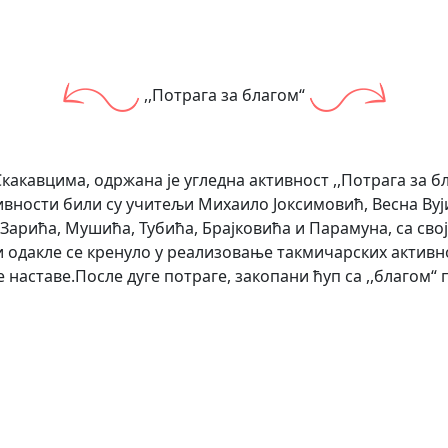
,,Потрага за благом“
 Скакавцима, одржана је угледна активност ,,Потрага за б
ивности били су учитељи Михаило Јоксимовић, Весна Ву
 Зарића, Мушића, Тубића, Брајковића и Парамуна, са сво
 одакле се кренуло у реализовање такмичарских активнос
наставе.После дуге потраге, закопани ћуп са ,,благом“