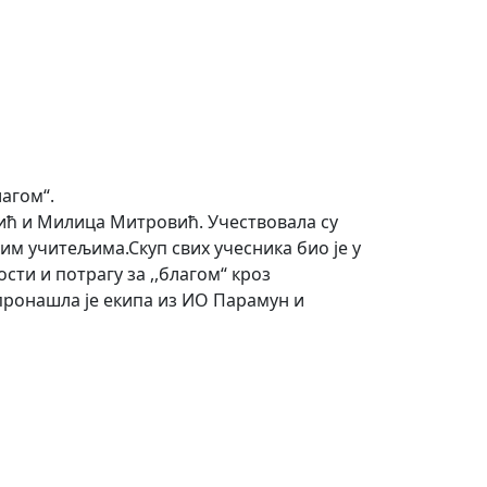
лагом“.
јић и Милица Митровић. Учествовала су
јим учитељима.Скуп свих учесника био је у
ти и потрагу за ,,благом“ кроз
 пронашла је екипа из ИО Парамун и