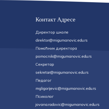
Контакт Адресе
Директор школе
direktor@migumanovic.edu.rs
Помоћник директора
pomocnik@migumanovic.edu.rs
Секретар
sekretar@migumanovic.edu.rs
Педагог
mgligorijevic@migumanovic.edu.rs
Психолог
jovana.radovic@migumanovic.edu.rs