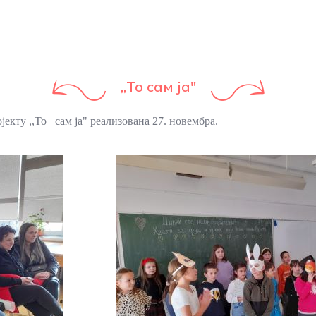
,,То сам ја"
јекту ,,То сам ја" реализована 27. новембра.