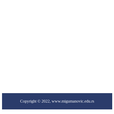
224
Цент
за
социј
рад
031/
782
-
541
Copyright © 2022,
www.migumanovic.edu.rs