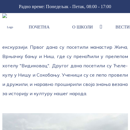
Радно време: Понедељак - Петак, 08:00 - 17:00
ПОЧЕТНА
О ШКОЛИ
ВЕСТИ
Екскурзије
Ученици петог разреда су 16. и 17. маја били на
екскурзији. Првог дана су посетили манастир Жича,
Врњачку бању и Ниш, где су преноћили у прелепом
хотелу "Видиковац". Другог дана посетили су Ћеле-
кулу у Нишу и Сокобању. Ученици су се лепо провели
и дружили, и наравно проширили своја знања везана
за историју и културу нашег народа.