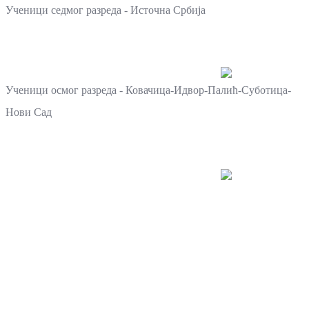
Ученици седмог разреда - Источна Србија
Ученици осмог разреда - Ковачица-Идвор-Палић-Суботица-
Нови Сад
Контакт
Важ
За
Адресе
Тел
додатне
информације
Број
Директор