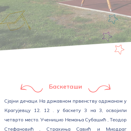
Баскеташи
Сјајни дечаци. На државном првенству одржаном у
Крагујевцу 12. 12 . у баскету 3 на 3, освојили
четврто место. Ученицио Немања Субашић , Теодор
Стефановић , Страхиња Савић и Миодраг