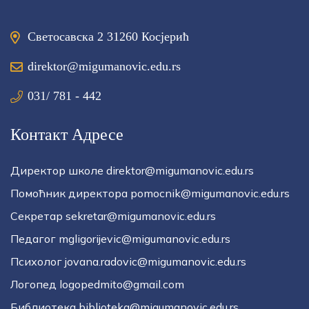
Светосавска 2 31260 Косјерић
direktor@migumanovic.edu.rs
031/ 781 - 442
Контакт Адресе
Директор школе direktor@migumanovic.edu.rs
Помоћник директора pomocnik@migumanovic.edu.rs
Секретар sekretar@migumanovic.edu.rs
Педагог mgligorijevic@migumanovic.edu.rs
Психолог jovana.radovic@migumanovic.edu.rs
Логопед logopedmito@gmail.com
Библиотека biblioteka@migumanovic.edu.rs