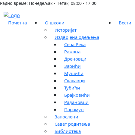
Радно време: Понедељак - Петак, 08:00 - 17:00
Почетна
О школи
Вести
Историјат
Издвојена одељења
Сеча Река
Ражана
Дреновци
Зарићи
Мушићи
Скакавци
Тубићи
Брајковићи
Радановци
Парамун
Запослени
Савет родитеља
Библиотека