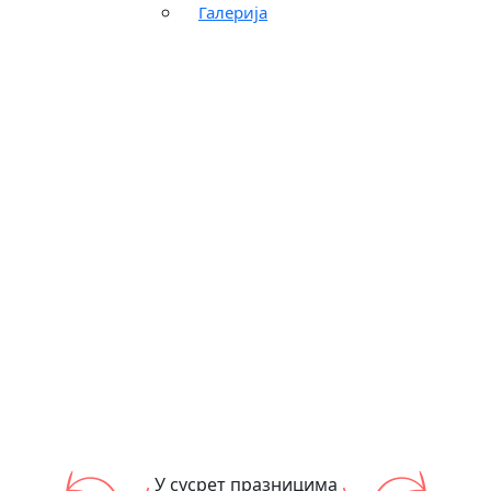
Галерија
У сусрет празницима