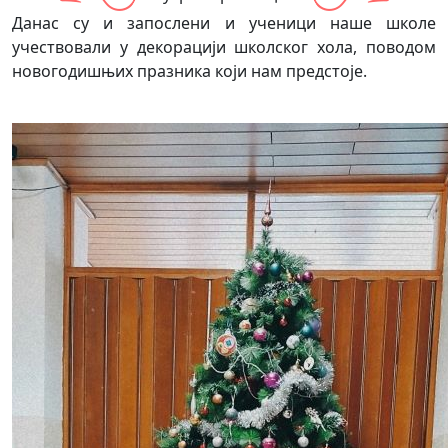
Данас су и запослени и ученици наше школе
учествовали у декорацији школског хола, поводом
новогодишњих празника који нам предстоје.