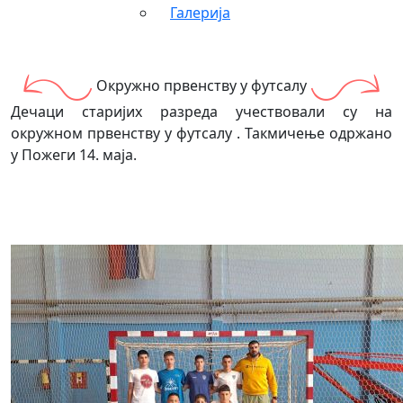
Галерија
Oкружно првенству у футсалу
Дечаци старијих разреда учествовали су на
окружном првенству у футсалу . Такмичење одржано
у Пожеги 14. маја.