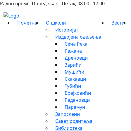
Радно време: Понедељак - Петак, 08:00 - 17:00
Почетна
О школи
Вести
Историјат
Издвојена одељења
Сеча Река
Ражана
Дреновци
Зарићи
Мушићи
Скакавци
Тубићи
Брајковићи
Радановци
Парамун
Запослени
Савет родитеља
Библиотека