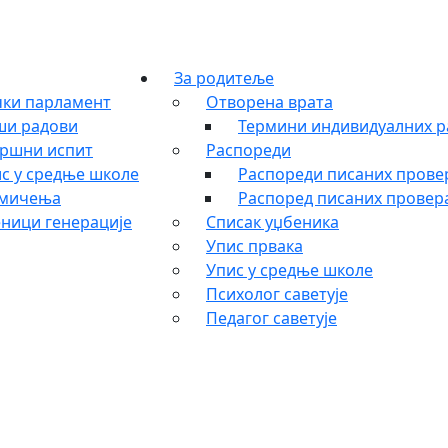
За родитеље
ки парламент
Отворена врата
ши радови
Термини индивидуалних р
ршни испит
Распореди
с у средње школе
Распореди писаних провер
кмичења
Распоред писаних провера
ници генерације
Списак уџбеника
Упис првака
Упис у средње школе
Психолог саветује
Педагог саветује