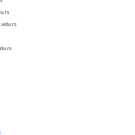
u.rs
.edu.rs
du.rs
1
s