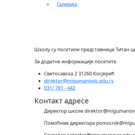
Галерија
Школу су посетили представници Титан це
За додатне информације посетите
Светосавска 2 31260 Косјерић
direktor@migumanovic.edu.rs
031/ 781 - 442
Контакт адресе
Директор школе direktor@migumanovi
Помоћник директора pomocnik@migum
Секретар sekretar@migumanovic.edu.r