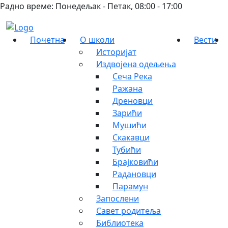
Радно време: Понедељак - Петак, 08:00 - 17:00
Почетна
О школи
Вести
Историјат
Издвојена одељења
Сеча Река
Ражана
Дреновци
Зарићи
Мушићи
Скакавци
Тубићи
Брајковићи
Радановци
Парамун
Запослени
Савет родитеља
Библиотека