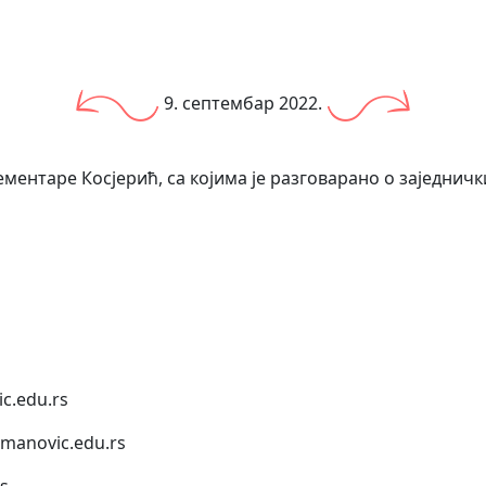
9. септембар 2022.
ментаре Косјерић, са којима је разговарано о заједнич
c.edu.rs
anovic.edu.rs
s