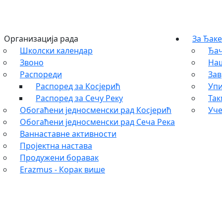
Организација рада
За Ђаке
Школски календар
Ђач
Звоно
На
Распореди
Зав
Распоред за Косјерић
Упи
Распоред за Сечу Реку
Та
Обогаћени једносменски рад Косјерић
Уче
Обогаћени једносменски рад Сеча Река
Ваннаставне активности
Пројектна настава
Продужени боравак
Erazmus - Корак више