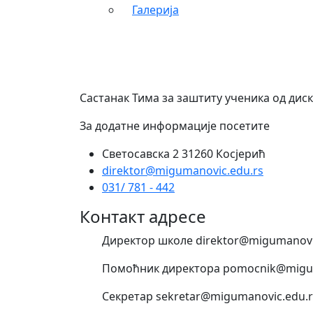
Галерија
Састанак Тима за заштиту ученика од ди
За додатне информације посетите
Светосавска 2 31260 Косјерић
direktor@migumanovic.edu.rs
031/ 781 - 442
Контакт адресе
Директор школе direktor@migumanovi
Помоћник директора pomocnik@migum
Секретар sekretar@migumanovic.edu.r