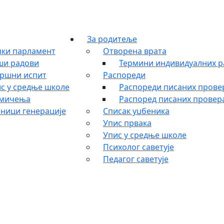
За родитеље
ки парламент
Отворена врата
ши радови
Термини индивидуалних р
ршни испит
Распореди
с у средње школе
Распореди писаних провер
кмичења
Распоред писаних провера
ници генерације
Списак уџбеника
Упис првака
Упис у средње школе
Психолог саветује
Педагог саветује