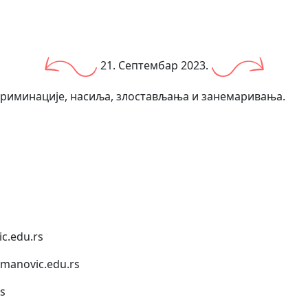
21. Септембар 2023.
скриминације, насиља, злостављања и занемаривања.
c.edu.rs
anovic.edu.rs
s