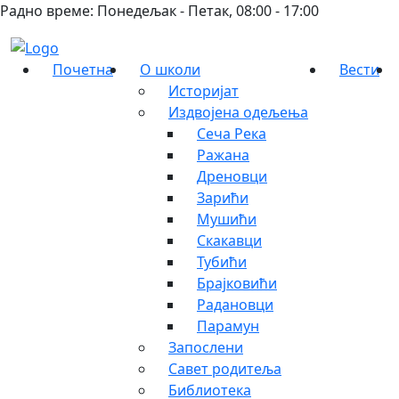
Радно време: Понедељак - Петак, 08:00 - 17:00
Почетна
О школи
Вести
Историјат
Издвојена одељења
Сеча Река
Ражана
Дреновци
Зарићи
Мушићи
Скакавци
Тубићи
Брајковићи
Радановци
Парамун
Запослени
Савет родитеља
Библиотека