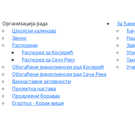
Организација рада
За Ђаке
Школски календар
Ђач
Звоно
На
Распореди
Зав
Распоред за Косјерић
Упи
Распоред за Сечу Реку
Та
Обогаћени једносменски рад Косјерић
Уче
Обогаћени једносменски рад Сеча Река
Ваннаставне активности
Пројектна настава
Продужени боравак
Erazmus - Корак више