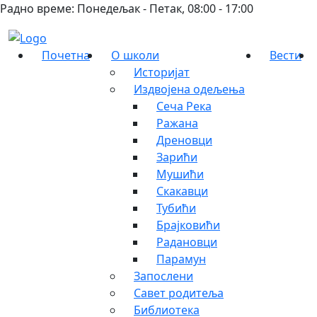
Радно време: Понедељак - Петак, 08:00 - 17:00
Почетна
О школи
Вести
Историјат
Издвојена одељења
Сеча Река
Ражана
Дреновци
Зарићи
Мушићи
Скакавци
Тубићи
Брајковићи
Радановци
Парамун
Запослени
Савет родитеља
Библиотека