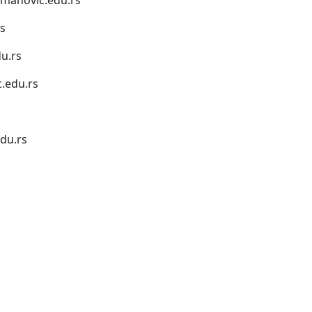
s
u.rs
.edu.rs
du.rs
1