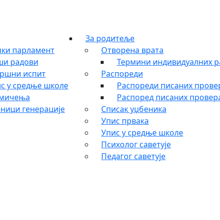
За родитеље
ки парламент
Отворена врата
ши радови
Термини индивидуалних р
ршни испит
Распореди
с у средње школе
Распореди писаних провер
кмичења
Распоред писаних провера
ници генерације
Списак уџбеника
Упис првака
Упис у средње школе
Психолог саветује
Педагог саветује