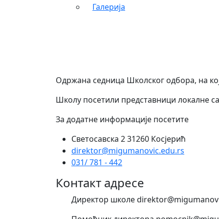
Галерија
Одржана седница Школског одбора, на кој
Школу посетили представници локалне са
За додатне информације посетите
Светосавска 2 31260 Косјерић
direktor@migumanovic.edu.rs
031/ 781 - 442
Контакт адресе
Директор школе direktor@migumanovi
Помоћник директора pomocnik@migum