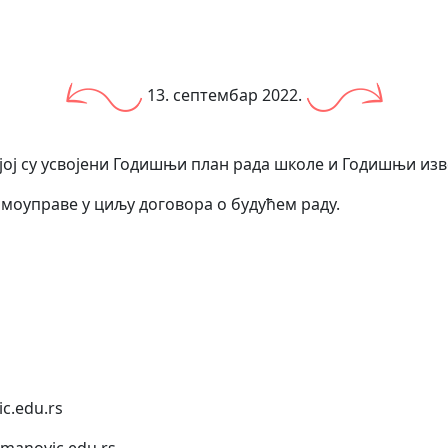
13. септембар 2022.
ој су усвојени Годишњи план рада школе и Годишњи изв
моуправе у циљу договора о будућем раду.
c.edu.rs
anovic.edu.rs