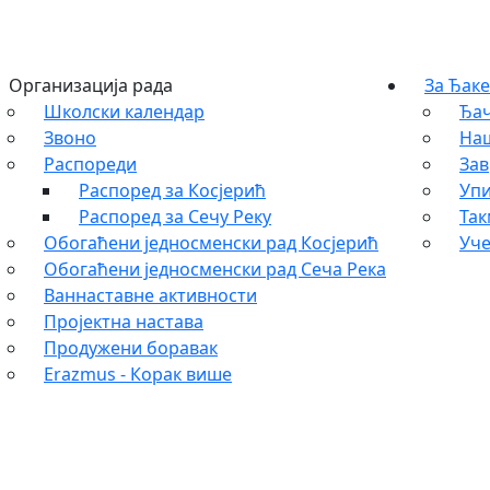
Организација рада
За Ђаке
Школски календар
Ђач
Звоно
На
Распореди
Зав
Распоред за Косјерић
Упи
Распоред за Сечу Реку
Та
Обогаћени једносменски рад Косјерић
Уче
Обогаћени једносменски рад Сеча Река
Ваннаставне активности
Пројектна настава
Продужени боравак
Erazmus - Корак више