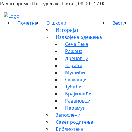
Радно време: Понедељак - Петак, 08:00 - 17:00
Почетна
О школи
Вести
Историјат
Издвојена одељења
Сеча Река
Ражана
Дреновци
Зарићи
Мушићи
Скакавци
Тубићи
Брајковићи
Радановци
Парамун
Запослени
Савет родитеља
Библиотека