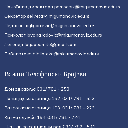
Помоћник директора pomocnik@migumanovic.edu.rs
Секретар sekretar@migumanovic.edu.rs
Педагог mgligorijevic@migumanovic.edu.rs
Психолог jovana.radovic@migumanovic.edu.rs
Логопед logopedmito@gmail.com
Библиотека biblioteka@migumanovic.edu.rs
Важни Телефонски Бројеви
Дом здравља 031/ 781 - 253
Полицијска станица 192; 031/ 781 - 523
Ватрогасна станица 193; 031/ 781 - 223
Хитна служба 194; 031/ 781 - 224
Центар за социјални рад 031/ 782 - 541