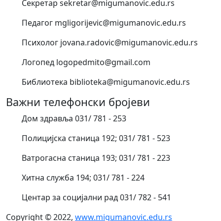
Секретар sekretar@migumanovic.edu.rs
Педагог mgligorijevic@migumanovic.edu.rs
Психолог jovana.radovic@migumanovic.edu.rs
Логопед logopedmito@gmail.com
Библиотека biblioteka@migumanovic.edu.rs
Важни телефонски бројеви
Дом здравља 031/ 781 - 253
Полицијска станица 192; 031/ 781 - 523
Ватрогасна станица 193; 031/ 781 - 223
Хитна служба 194; 031/ 781 - 224
Центар за социјални рад 031/ 782 - 541
Copyright © 2022,
www.migumanovic.edu.rs