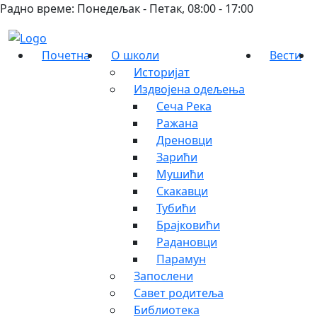
Радно време: Понедељак - Петак, 08:00 - 17:00
Почетна
О школи
Вести
Историјат
Издвојена одељења
Сеча Река
Ражана
Дреновци
Зарићи
Мушићи
Скакавци
Тубићи
Брајковићи
Радановци
Парамун
Запослени
Савет родитеља
Библиотека