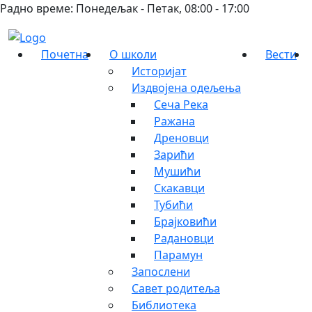
Радно време: Понедељак - Петак, 08:00 - 17:00
Почетна
О школи
Вести
Историјат
Издвојена одељења
Сеча Река
Ражана
Дреновци
Зарићи
Мушићи
Скакавци
Тубићи
Брајковићи
Радановци
Парамун
Запослени
Савет родитеља
Библиотека