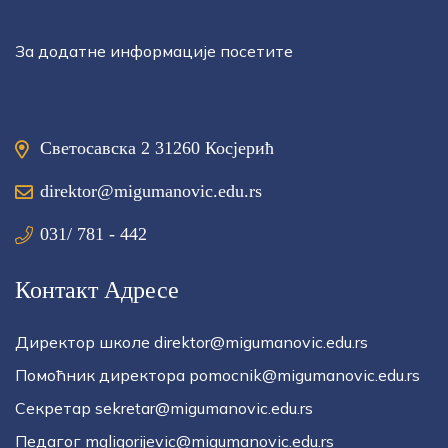
За додатне информације посетите
Светосавска 2 31260 Косјерић
direktor@migumanovic.edu.rs
031/ 781 - 442
Контакт Адресе
Директор школе direktor@migumanovic.edu.rs
Помоћник директора pomocnik@migumanovic.edu.rs
Секретар sekretar@migumanovic.edu.rs
Педагог mgligorijevic@migumanovic.edu.rs