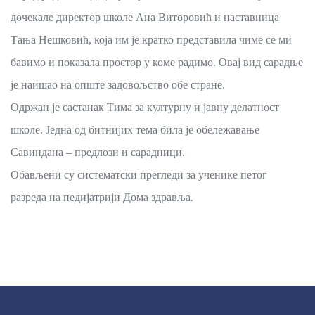
дочекале директор школе Ана Виторовић и наставница
Тања Нешковић, која им је кратко представила чиме се ми
бавимо и показала простор у коме радимо. Овај вид сарадње
је наишао на опште задовољство обе стране.
Одржан је састанак Тима за културну и јавну делатност
школе. Једна од битнијих тема била је обележавање
Савиндана – предлози и сарадници.
Обављени су систематски прегледи за ученике петог
разреда на педијатрији Дома здравља.