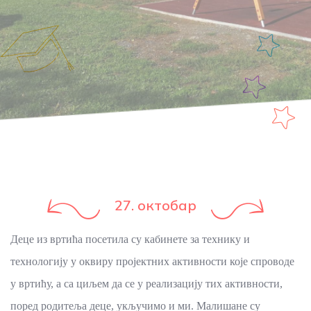
27. октобар
Деце из вртића посетила су кабинете за технику и
технологију у оквиру пројектних активности које спроводе
у вртићу, а са циљем да се у реализацију тих активности,
поред родитеља деце, укључимо и ми. Малишане су