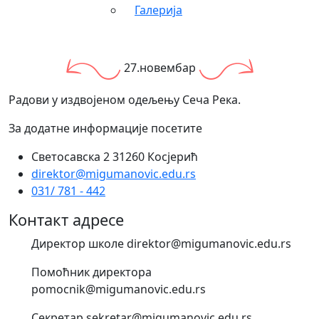
Галерија
27.новембар
Радови у издвојеном одељењу Сеча Река.
За додатне информације посетите
Светосавска 2 31260 Косјерић
direktor@migumanovic.edu.rs
031/ 781 - 442
Контакт адресе
Директор школе direktor@migumanovic.edu.rs
Помоћник директора
pomocnik@migumanovic.edu.rs
Секретар sekretar@migumanovic.edu.rs