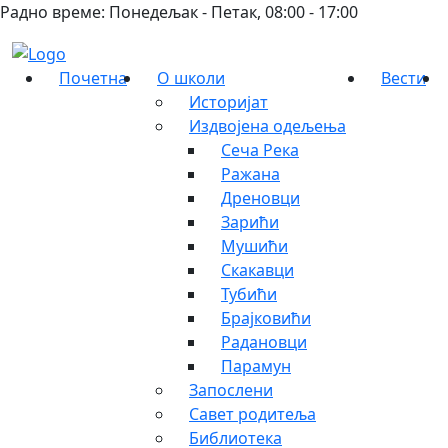
Радно време: Понедељак - Петак, 08:00 - 17:00
Почетна
О школи
Вести
Историјат
Издвојена одељења
Сеча Река
Ражана
Дреновци
Зарићи
Мушићи
Скакавци
Тубићи
Брајковићи
Радановци
Парамун
Запослени
Савет родитеља
Библиотека