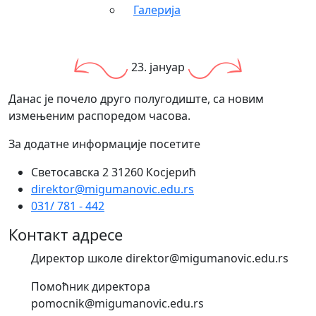
Галерија
23. јануар
Данас је почело друго полугодиште, са новим
измењеним распоредом часова.
За додатне информације посетите
Светосавска 2 31260 Косјерић
direktor@migumanovic.edu.rs
031/ 781 - 442
Контакт адресе
Директор школе direktor@migumanovic.edu.rs
Помоћник директора
pomocnik@migumanovic.edu.rs