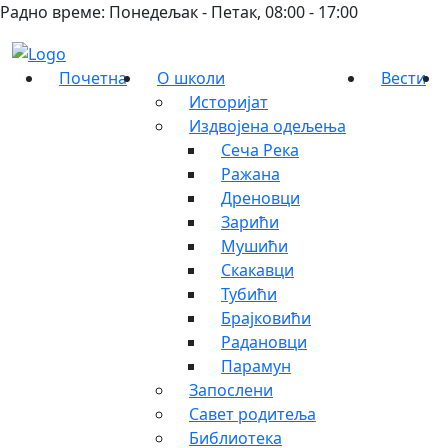
Радно време: Понедељак - Петак, 08:00 - 17:00
Почетна
О школи
Вести
Историјат
Издвојена одељења
Сеча Река
Ражана
Дреновци
Зарићи
Мушићи
Скакавци
Тубићи
Брајковићи
Радановци
Парамун
Запослени
Савет родитеља
Библиотека