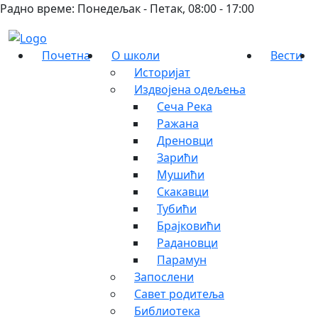
Радно време: Понедељак - Петак, 08:00 - 17:00
Почетна
О школи
Вести
Историјат
Издвојена одељења
Сеча Река
Ражана
Дреновци
Зарићи
Мушићи
Скакавци
Тубићи
Брајковићи
Радановци
Парамун
Запослени
Савет родитеља
Библиотека