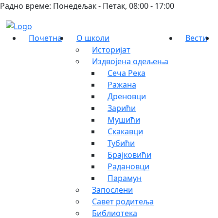
Радно време: Понедељак - Петак, 08:00 - 17:00
Почетна
О школи
Вести
Историјат
Издвојена одељења
Сеча Река
Ражана
Дреновци
Зарићи
Мушићи
Скакавци
Тубићи
Брајковићи
Радановци
Парамун
Запослени
Савет родитеља
Библиотека