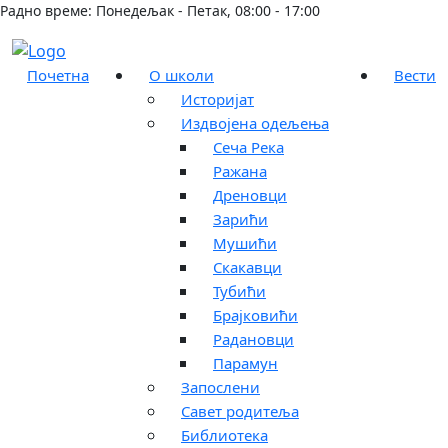
Радно време: Понедељак - Петак, 08:00 - 17:00
Почетна
О школи
Вести
Историјат
Издвојена одељења
Сеча Река
Ражана
Дреновци
Зарићи
Мушићи
Скакавци
Тубићи
Брајковићи
Радановци
Парамун
Запослени
Савет родитеља
Библиотека