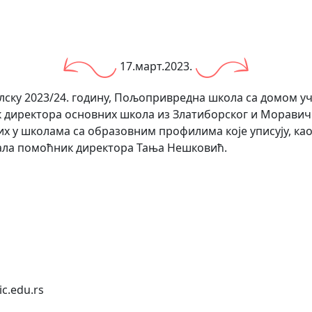
17.март.2023.
ску 2023/24. годину, Пољопривредна школа са домом уч
ак директора основних школа из Златиборског и Моравичк
х у школама са образовним профилима које уписују, ка
вала помоћник директора Тања Нешковић.
c.edu.rs