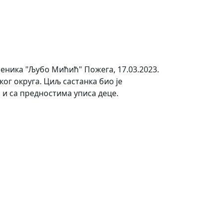
еника "Љубо Мићић" Пожега, 17.03.2023.
ог округа. Циљ састанка био је
о и са предностима уписа деце.