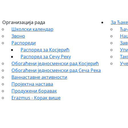
Организација рада
За Ђаке
Школски календар
Ђач
Звоно
На
Распореди
Зав
Распоред за Косјерић
Упи
Распоред за Сечу Реку
Та
Обогаћени једносменски рад Косјерић
Уче
Обогаћени једносменски рад Сеча Река
Ваннаставне активности
Пројектна настава
Продужени боравак
Erazmus - Корак више