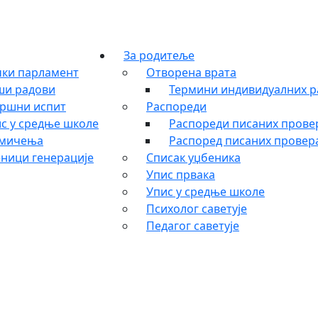
За родитеље
ки парламент
Отворена врата
ши радови
Термини индивидуалних р
ршни испит
Распореди
с у средње школе
Распореди писаних провер
кмичења
Распоред писаних провера
ници генерације
Списак уџбеника
Упис првака
Упис у средње школе
Психолог саветује
Педагог саветује