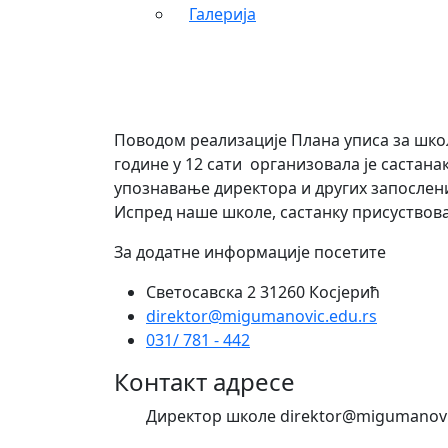
Галерија
Поводом реализације Плана уписа за школ
године у 12 сати организовала је састан
упознавање директора и других запослени
Испред наше школе, састанку присуство
За додатне информације посетите
Светосавска 2 31260 Косјерић
direktor@migumanovic.edu.rs
031/ 781 - 442
Контакт адресе
Директор школе direktor@migumanovi