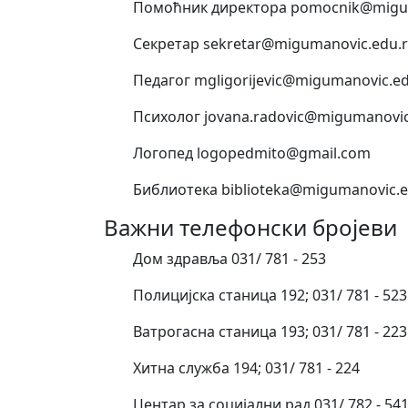
Помоћник директора pomocnik@migum
Секретар sekretar@migumanovic.edu.r
Педагог mgligorijevic@migumanovic.ed
Психолог jovana.radovic@migumanovic
Логопед logopedmito@gmail.com
Библиотека biblioteka@migumanovic.e
Важни телефонски бројеви
Дом здравља 031/ 781 - 253
Полицијска станица 192; 031/ 781 - 523
Ватрогасна станица 193; 031/ 781 - 223
Хитна служба 194; 031/ 781 - 224
Центар за социјални рад 031/ 782 - 54