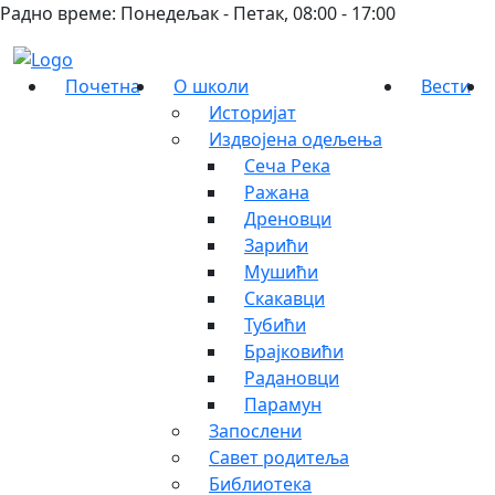
Радно време: Понедељак - Петак, 08:00 - 17:00
Почетна
О школи
Вести
Историјат
Издвојена одељења
Сеча Река
Ражана
Дреновци
Зарићи
Мушићи
Скакавци
Тубићи
Брајковићи
Радановци
Парамун
Запослени
Савет родитеља
Библиотека