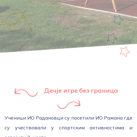
Дечје игре без граница
Ученици ИО Радановци су посетили ИО Ражана где
су учествовали у спортским активностима и