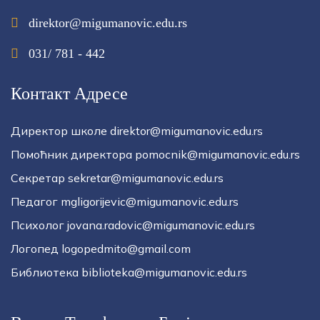
direktor@migumanovic.edu.rs
031/ 781 - 442
Контакт Адресе
Директор школе direktor@migumanovic.edu.rs
Помоћник директора pomocnik@migumanovic.edu.rs
Секретар sekretar@migumanovic.edu.rs
Педагог mgligorijevic@migumanovic.edu.rs
Психолог jovana.radovic@migumanovic.edu.rs
Логопед logopedmito@gmail.com
Библиотека biblioteka@migumanovic.edu.rs