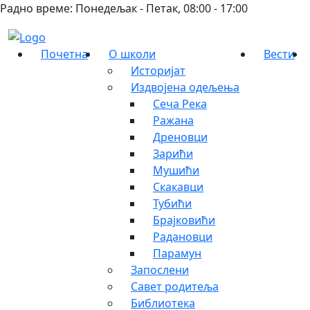
Радно време: Понедељак - Петак, 08:00 - 17:00
Почетна
О школи
Вести
Историјат
Издвојена одељења
Сеча Река
Ражана
Дреновци
Зарићи
Мушићи
Скакавци
Тубићи
Брајковићи
Радановци
Парамун
Запослени
Савет родитеља
Библиотека