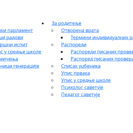
За родитеље
ки парламент
Отворена врата
ши радови
Термини индивидуалних р
ршни испит
Распореди
с у средње школе
Распореди писаних провер
кмичења
Распоред писаних провера
ници генерације
Списак уџбеника
Упис првака
Упис у средње школе
Психолог саветује
Педагог саветује