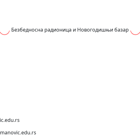
Безбедносна радионица и Новогодишњи базар
c.edu.rs
anovic.edu.rs