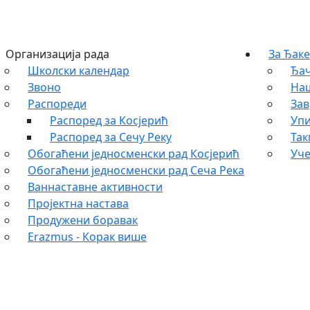
Организација рада
За Ђаке
Школски календар
Ђач
Звоно
На
Распореди
Зав
Распоред за Косјерић
Упи
Распоред за Сечу Реку
Та
Обогаћени једносменски рад Косјерић
Уче
Обогаћени једносменски рад Сеча Река
Ваннаставне активности
Пројектна настава
Продужени боравак
Erazmus - Корак више