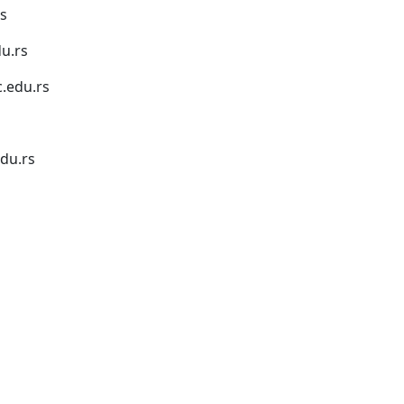
s
u.rs
.edu.rs
du.rs
1