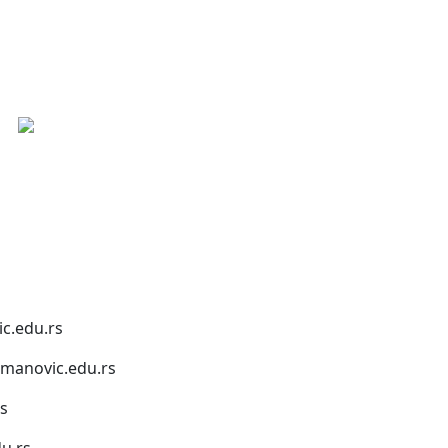
c.edu.rs
anovic.edu.rs
s
u.rs