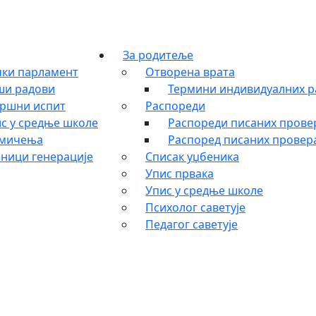
За родитеље
ки парламент
Отворена врата
ши радови
Термини индивидуалних р
ршни испит
Распореди
с у средње школе
Распореди писаних провер
кмичења
Распоред писаних провера
ници генерације
Списак уџбеника
Упис првака
Упис у средње школе
Психолог саветује
Педагог саветује