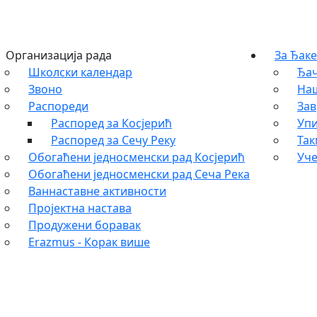
Организација рада
За Ђаке
Школски календар
Ђач
Звоно
На
Распореди
Зав
Распоред за Косјерић
Упи
Распоред за Сечу Реку
Та
Обогаћени једносменски рад Косјерић
Уче
Обогаћени једносменски рад Сеча Река
Ваннаставне активности
Пројектна настава
Продужени боравак
Erazmus - Корак више