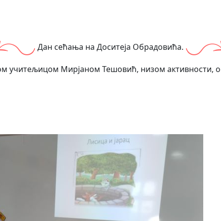
Дан сећања на Доситеја Обрадовића.
јом учитељицом Мирјаном Тешовић, низом активности, о