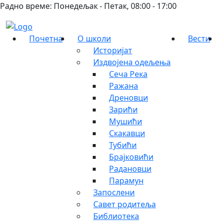
Радно време: Понедељак - Петак, 08:00 - 17:00
Почетна
О школи
Вести
Историјат
Издвојена одељења
Сеча Река
Ражана
Дреновци
Зарићи
Мушићи
Скакавци
Тубићи
Брајковићи
Радановци
Парамун
Запослени
Савет родитеља
Библиотека