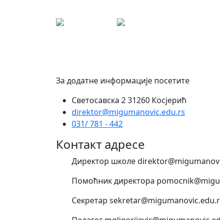
За додатне информације посетите
Светосавска 2 31260 Косјерић
direktor@migumanovic.edu.rs
031/ 781 - 442
Контакт адресе
Директор школе direktor@migumanovi
Помоћник директора pomocnik@migum
Секретар sekretar@migumanovic.edu.r
Педагог mgligorijevic@migumanovic.ed