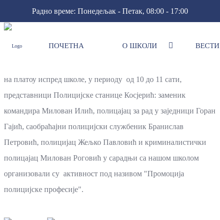
Радно време: Понедељак - Петак, 08:00 - 17:00
ПОЧЕТНА
О ШКОЛИ
ВЕСТИ
"Промоција полицијске професије".
Данас, 07. априла 2023. године,
на платоу испред школе, у периоду од 10 до 11 сати,
представници Полицијске станице Косјерић: заменик
командира Милован Илић, полицајац за рад у заједници Горан
Гајић, саобраћајни полицијски службеник Бранислав
Петровић, полицијац Жељко Павловић и криминалистички
полицајац Милован Роговић у сарадњи са нашом школом
организовали су активност под називом "Промоција
полицијске професије".