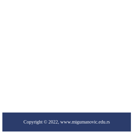
224
Цент
за
социј
рад
031/
782
-
541
Copyright © 2022,
www.migumanovic.edu.rs