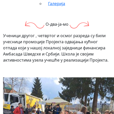
Галерија
О-два-ја-мо
Ученици другог , четвртог и осмог разреда су били
учесници промоције Пројекта одвајања кућног
отпада који у нашој локалној заједници финансира
Амбасада Шведске и Србији. Школа је својим
активностима узела учешће у реализацији Пројекта.