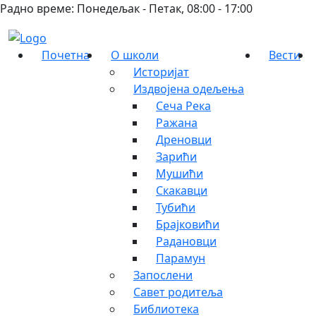
Радно време: Понедељак - Петак, 08:00 - 17:00
Почетна
О школи
Вести
Историјат
Издвојена одељења
Сеча Река
Ражана
Дреновци
Зарићи
Мушићи
Скакавци
Тубићи
Брајковићи
Радановци
Парамун
Запослени
Савет родитеља
Библиотека