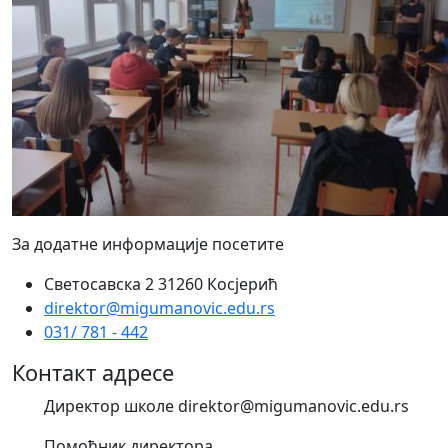
За додатне информације посетите
Светосавска 2 31260 Косјерић
direktor@migumanovic.edu.rs
031/ 781 - 442
Контакт адресе
Директор школе direktor@migumanovic.edu.rs
Помоћник директора