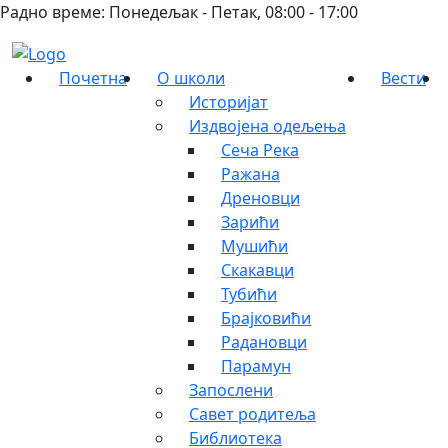
Радно време: Понедељак - Петак, 08:00 - 17:00
Почетна
О школи
Вести
Историјат
Издвојена одељења
Сеча Река
Ражана
Дреновци
Зарићи
Мушићи
Скакавци
Тубићи
Брајковићи
Радановци
Парамун
Запослени
Савет родитеља
Библиотека