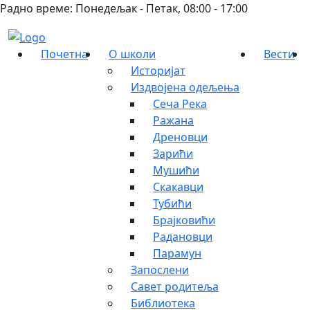
Радно време: Понедељак - Петак, 08:00 - 17:00
Почетна
О школи
Вести
Историјат
Издвојена одељења
Сеча Река
Ражана
Дреновци
Зарићи
Мушићи
Скакавци
Тубићи
Брајковићи
Радановци
Парамун
Запослени
Савет родитеља
Библиотека