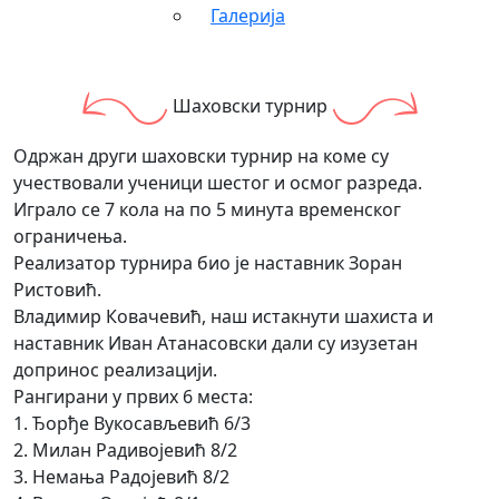
Галерија
Шаховски турнир
Одржан други шаховски турнир на коме су
учествовали ученици шестог и осмог разреда.
Играло се 7 кола на по 5 минута временског
ограничења.
Реализатор турнира био је наставник Зоран
Ристовић.
Владимир Ковачевић, наш истакнути шахиста и
наставник Иван Атанасовски дали су изузетан
допринос реализацији.
Рангирани у првих 6 места:
1. Ђорђе Вукосављевић 6/3
2. Милан Радивојевић 8/2
3. Немања Радојевић 8/2