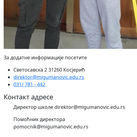
За додатне информације посетите
Светосавска 2 31260 Косјерић
direktor@migumanovic.edu.rs
031/ 781 - 442
Контакт адресе
Директор школе direktor@migumanovic.edu.rs
Помоћник директора
pomocnik@migumanovic.edu.rs