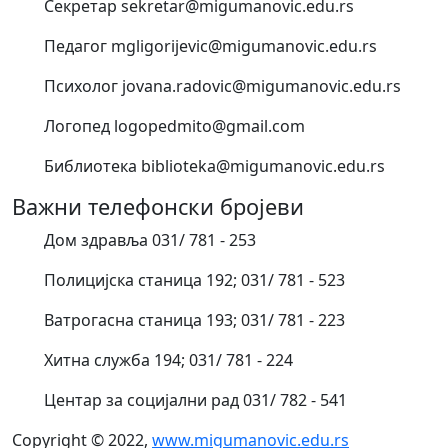
Секретар sekretar@migumanovic.edu.rs
Педагог mgligorijevic@migumanovic.edu.rs
Психолог jovana.radovic@migumanovic.edu.rs
Логопед logopedmito@gmail.com
Библиотека biblioteka@migumanovic.edu.rs
Важни телефонски бројеви
Дом здравља 031/ 781 - 253
Полицијска станица 192; 031/ 781 - 523
Ватрогасна станица 193; 031/ 781 - 223
Хитна служба 194; 031/ 781 - 224
Центар за социјални рад 031/ 782 - 541
Copyright © 2022,
www.migumanovic.edu.rs