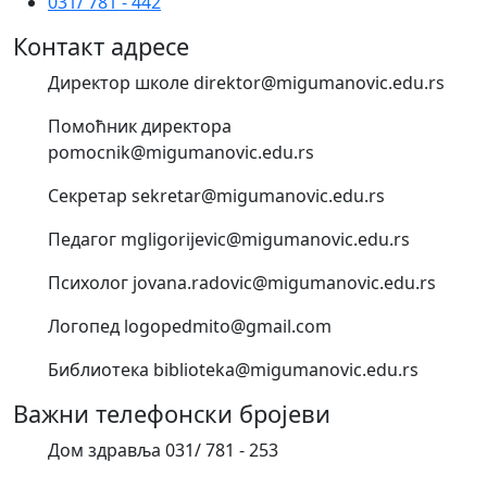
031/ 781 - 442
Контакт адресе
Директор школе direktor@migumanovic.edu.rs
Помоћник директора
pomocnik@migumanovic.edu.rs
Секретар sekretar@migumanovic.edu.rs
Педагог mgligorijevic@migumanovic.edu.rs
Психолог jovana.radovic@migumanovic.edu.rs
Логопед logopedmito@gmail.com
Библиотека biblioteka@migumanovic.edu.rs
Важни телефонски бројеви
Дом здравља 031/ 781 - 253