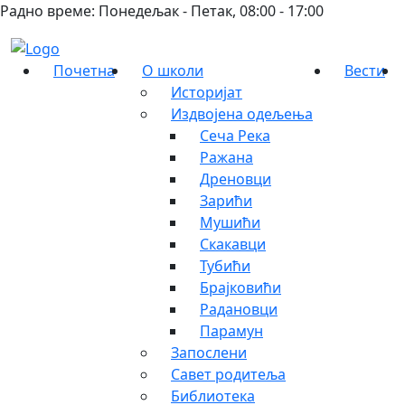
Радно време: Понедељак - Петак, 08:00 - 17:00
Почетна
О школи
Вести
Историјат
Издвојена одељења
Сеча Река
Ражана
Дреновци
Зарићи
Мушићи
Скакавци
Тубићи
Брајковићи
Радановци
Парамун
Запослени
Савет родитеља
Библиотека