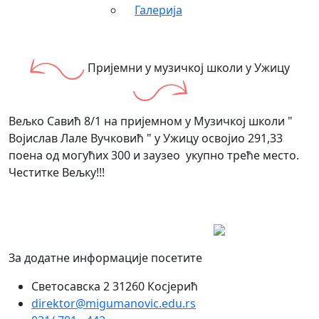
Галерија
Пријемни у музичкој школи у Ужицу
Вељко Савић 8/1 на пријемном у Музичкој школи "
Војислав Лале Вучковић " у Ужицу освојио 291,33
поена од могућих 300 и заузео укупно треће место.
Честитке Вељку!!!
За додатне информације посетите
Светосавска 2 31260 Косјерић
direktor@migumanovic.edu.rs