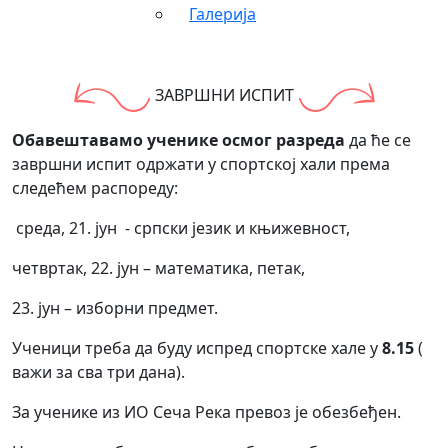
Галерија
ЗАВРШНИ ИСПИТ
Обавештавамо ученике осмог разреда
да ће се
завршни испит одржати у спортској хали према
следећем распореду:
среда, 21. јун - српски језик и књижевност,
четвртак, 22. јун – математика, петак,
23. јун – изборни предмет.
Ученици треба да буду испред спортске хале у
8.15
(
важи за сва три дана).
За ученике из ИО Сеча Река превоз је обезбеђен.