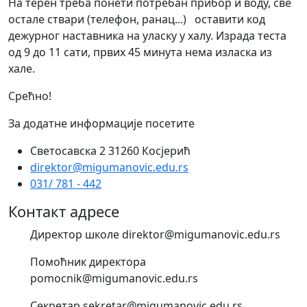
На терен треба понети потребан прибор и воду, све
остале ствари (телефон, ранац...) оставити код
дежурног наставника на уласку у халу. Израда теста
од 9 до 11 сати, првих 45 минута нема изласка из
хале.
Срећно!
За додатне информације посетите
Светосавска 2 31260 Косјерић
direktor@migumanovic.edu.rs
031/ 781 - 442
Контакт адресе
Директор школе direktor@migumanovic.edu.rs
Помоћник директора
pomocnik@migumanovic.edu.rs
Секретар sekretar@migumanovic.edu.rs