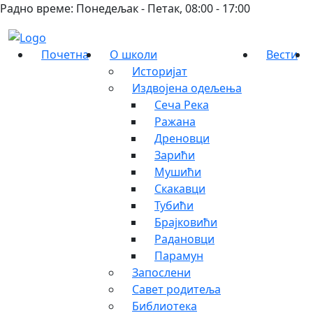
Радно време: Понедељак - Петак, 08:00 - 17:00
Почетна
О школи
Вести
Историјат
Издвојена одељења
Сеча Река
Ражана
Дреновци
Зарићи
Мушићи
Скакавци
Тубићи
Брајковићи
Радановци
Парамун
Запослени
Савет родитеља
Библиотека