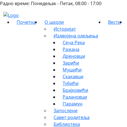
Радно време: Понедељак - Петак, 08:00 - 17:00
Почетна
О школи
Вести
Историјат
Издвојена одељења
Сеча Река
Ражана
Дреновци
Зарићи
Мушићи
Скакавци
Тубићи
Брајковићи
Радановци
Парамун
Запослени
Савет родитеља
Библиотека