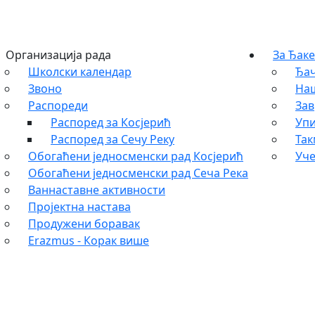
Организација рада
За Ђаке
Школски календар
Ђач
Звоно
На
Распореди
Зав
Распоред за Косјерић
Упи
Распоред за Сечу Реку
Та
Обогаћени једносменски рад Косјерић
Уче
Обогаћени једносменски рад Сеча Река
Ваннаставне активности
Пројектна настава
Продужени боравак
Erazmus - Корак више