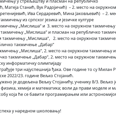
акмичењу у стрељаштву и пласман на републичко
ћ, Матеја Станић, Вук Радојичић) – 2. место на окружн
Сретенијевић, Ива Сердаревић, Мина Јаковљевић) – 2. м
такмичењу из српског језика и језичке културе
такмичењу „Мислиша“ и 3. место на окружном такмичењу 
м такмичењу „Мислиша“ и пласман на републичко такми
 такмичењу „Мислиша“, 2. место на окружном такмичењу 
бличко такмичење „Дабар“
акмичењу „Мислиша“, 2. место на окружном такмичењу из 
ичко такмичење „Дабар“, 2. место на окружном такмичењ
ску информатичку олимпијаду
рађује три најуспешнија ђака. Ове године то су Милан Р
ске 2022/23. године Вељко Стојанић.
жено је додељена Вељку Стојанићу, ученику 8/3. Вељко 
, физика, хемија и математика; воли да прави моделе и м
особу која ће се бавити програмирањем или астрономијо
спеха у наредном школовању!