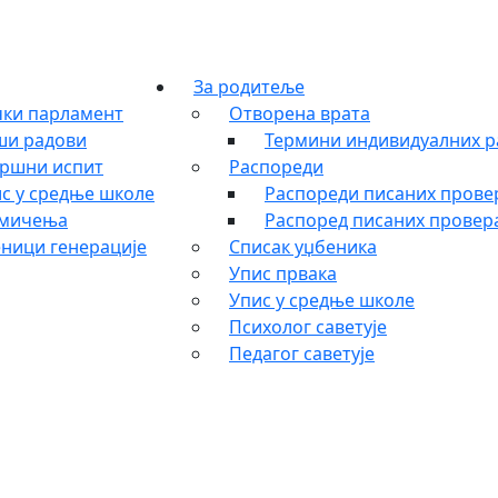
За родитеље
ки парламент
Отворена врата
ши радови
Термини индивидуалних р
ршни испит
Распореди
с у средње школе
Распореди писаних провер
кмичења
Распоред писаних провера
ници генерације
Списак уџбеника
Упис првака
Упис у средње школе
Психолог саветује
Педагог саветује