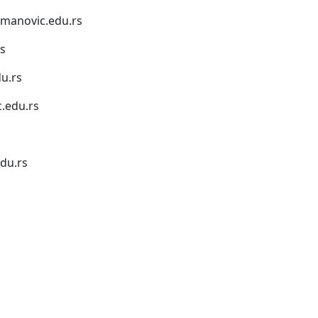
anovic.edu.rs
s
u.rs
.edu.rs
du.rs