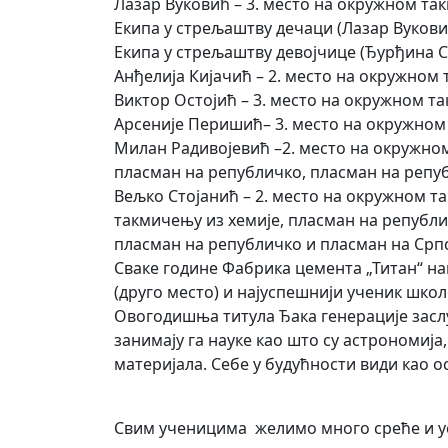
Лазар Вуковић – 3. место на окружном т
Екипа у стрељаштву дечаци (Лазар Вукови
Екипа у стрељаштву девојчице (Ђурђина 
Анђелија Кијачић – 2. место на окружном 
Виктор Остојић – 3. место на окружном 
Арсеније Перишић– 3. место на окружно
Милан Радивојевић –2. место на окружном
пласман на републичко, пласман на репу
Вељко Стојанић – 2. место на окружном т
такмичењу из хемије, пласман на републ
пласман на републичко и пласман на Срп
Сваке године Фабрика цемента „Титан“ наг
(друго место) и најуспешнији ученик школ
Овогодишња титула Ђака генерације заслу
занимају га науке као што су астрономија
материјала. Себе у будућности види као 
Свим ученицима желимо много среће и у