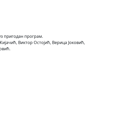
 уз пригодан програм.
Кијачић, Виктор Остојић, Верица Јоковић,
овић.