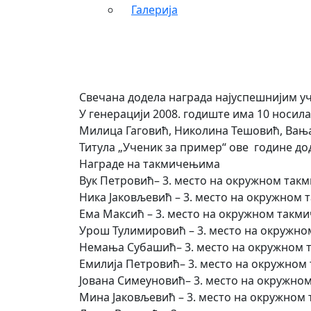
Галерија
Свечана додела награда најуспешнијим уч
У генерацији 2008. годиште има 10 носила
Милица Гаговић, Николина Тешовић, Вања
Титула „Ученик за пример“ ове године до
Награде на такмичењима
Вук Петровић– 3. место на окружном та
Ника Јаковљевић – 3. место на окружном
Ема Максић – 3. место на окружном такми
Урош Тулимировић – 3. место на окружно
Немања Субашић– 3. место на окружном 
Емилија Петровић– 3. место на окружном т
Јована Симеуновић– 3. место на окружно
Мина Јаковљевић – 3. место на окружном