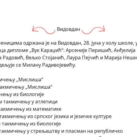
Видовдан
еницима одржана је на Видовдан, 28. јуна у холу школе,
ца дипломе „Вук Караџић“: Арсеније Перишић, Анђелија 
 Радовић, Вељко Стојанић, Лаура Пејчић и Марија Нешк
дељује се Милану Радивојевићу.
кмичењу „Мислиша“
 такмичењу „Мислиша“
чењу из биологије
м такмичењу у атлетици
такмичењу из математике
акмичењу из српског језика и језичке културе
м такмичењу из биологије
 такмичењу у стрељаштву и пласман на републичко