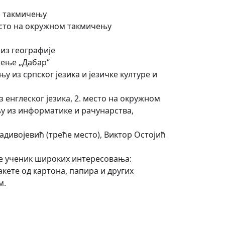
ом такмичењу
есто на окружном такмичењу
из географије
чење „Дабар“
из српског језика и језичке културе и
енглеског језика, 2. место на окружном
у из информатике и рачунарства,
адивојевић (треће место), Виктор Остојић
је ученик широких интересовања:
акете од картона, папира и других
м.