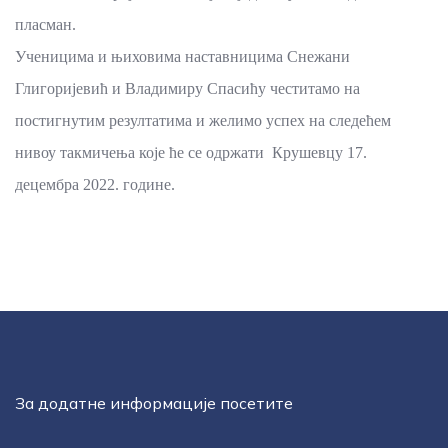
пласман.
Ученицима и њиховима наставницима Снежани
Глигоријевић и Владимиру Спасићу честитамо на
постигнутим резултатима и желимо успех на следећем
нивоу такмичења које ће се одржати Крушевцу 17.
децембра 2022. године.
За додатне информације посетите