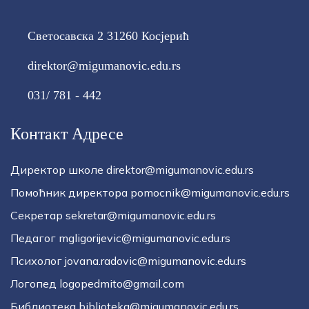
Светосавска 2 31260 Косјерић
direktor@migumanovic.edu.rs
031/ 781 - 442
Контакт Адресе
Директор школе direktor@migumanovic.edu.rs
Помоћник директора pomocnik@migumanovic.edu.rs
Секретар sekretar@migumanovic.edu.rs
Педагог mgligorijevic@migumanovic.edu.rs
Психолог jovana.radovic@migumanovic.edu.rs
Логопед logopedmito@gmail.com
Библиотека biblioteka@migumanovic.edu.rs