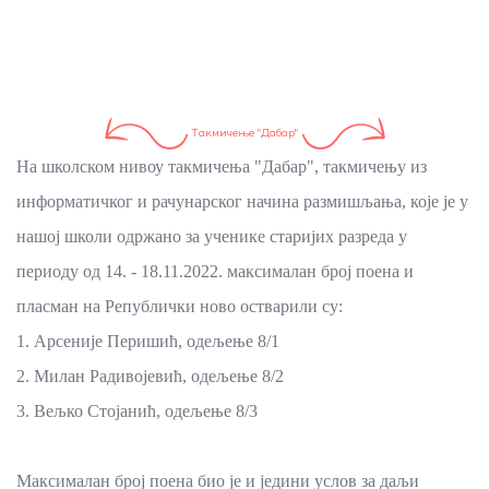
Tакмичење "Дабар"
На школском нивоу такмичења "Дабар", такмичењу из
информатичког и рачунарског начина размишљања, које је у
нашој школи одржано за ученике старијих разреда у
периоду од 14. - 18.11.2022. максималан број поена и
пласман на Републички ново остварили су:
1. Арсеније Перишић, одељење 8/1
2. Милан Радивојевић, одељење 8/2
3. Вељко Стојанић, одељење 8/3
Максималан број поена био је и једини услов за даљи