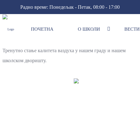
Радно време: Понедељак - Петак, 08:00 - 17:00
ПОЧЕТНА
О ШКОЛИ
ВЕСТИ
" Школа за бољи квалитет ваздуха"
Наставак пројекта" Школа за бољи квалитет ваздуха" .
Тренутно стање калитета ваздуха у нашем граду и нашем
школском дворишту.
Контакт
Важ
За
Адресе
Тел
додатне
информације