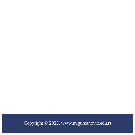
224
Цент
за
социј
рад
031/
782
-
541
Copyright © 2022,
www.migumanovic.edu.rs