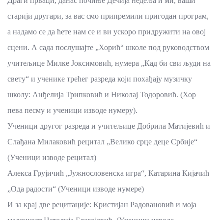
Драги прваци, данас почиње Дечија недеља и ми, ваши
старији другари, за вас смо припремили пригодан програм,
а надамо се да ћете нам се и ви ускоро придружити на овој
сцени. А сада послушајте „Хорић“ школе под руководством
учитељице Милке Јоксимовић, нумера „Кад би сви људи на
свету“ и ученике трећег разреда који похађају музичку
школу: Анђелија Трипковић и Николај Тодоровић. (Хор
пева песму и ученици изводе нумеру).
Ученици другог разреда и учитељице Добрила Матијевић и
Слађана Милаковић рецитал „Велико срце деце Србије“
(Ученици изводе рецитал)
Алекса Грујичић „Јужнословенска игра“, Катарина Кијачић
„Ода радости“ (Ученици изводе нумере)
И за крај две рецитације: Кристијан Радовановић и моја