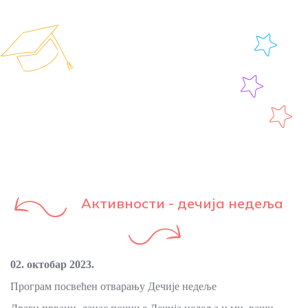
Активности - дечија недеља
02. октобар 2023.
Програм посвећен отварању Дечије недеље