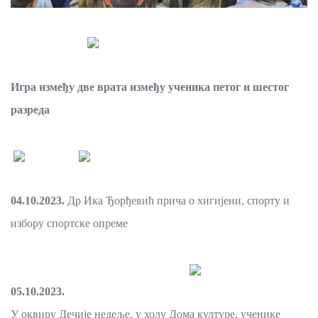
Игра између две врата између ученика петог и шестог
разреда
04.10.2023.
Др Ика Ђорђевић прича о хигијени, спорту и
избору спортске опреме
05.10.2023.
У оквиру Дечије недеље, у холу Дома културе, ученике