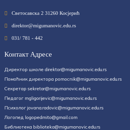
Светосавска 2 31260 Косјерић
direktor@migumanovic.edu.rs
031/ 781 - 442
Контакт Адресе
Директор школе direktor@migumanovic.edu.rs
Помоћник директора pomocnik@migumanovic.edu.rs
Секретар sekretar@migumanovic.edu.rs
Педагог mgligorijevic@migumanovic.edu.rs
Психолог jovana.radovic@migumanovic.edu.rs
Логопед logopedmito@gmail.com
Библиотека biblioteka@migumanovic.edu.rs