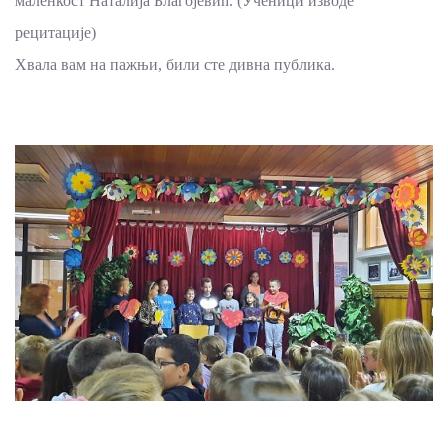
маленкост Наталија Благојевић. (Ученици изводе
рецитације)
Хвала вам на пажњи, били сте дивна публика.