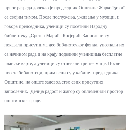
првог разреда дочекао је председник Општине Жарко Ђокић
са својим тимом. После послужења, уживања у музици, и
говора председника, ученици су посетили Народну
библиотеку „Сретен Марић“ Косјерић. Запослени су
показали присутнима део библиотечког фонда, упознали их
са начином рада и на крају поделили ученицима бесплатне
чланске карте, а ученици су отпевали три песмице. После
посете библиотеци, примљени су у кабинет председника
Општине, на опште задовољство свих присутних
запослених. Дечија радост и жагор су оплеменили простор
општинске зграде.