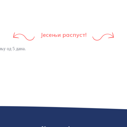
Јесењи распуст!
ању од 5 дана.