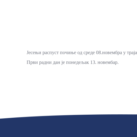
Јесењи распуст почиње од среде 08.новембра у трај
Први радни дан је понедељак 13. новембар.