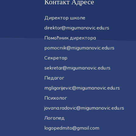
Контакт Адресе
Директор школе
direktor@migumanovic.edu.rs
Помоћник директора
pomocnik@migumanovic.edu.rs
Секретар
sekretar@migumanovic.edu.rs
Педагог
mgligorijevic@migumanovic.edu.rs
Психолог
jovana.radovic@migumanovic.edu.rs
Логопед
logopedmito@gmail.com