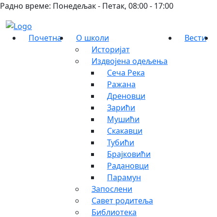
Радно време: Понедељак - Петак, 08:00 - 17:00
Почетна
О школи
Вести
Историјат
Издвојена одељења
Сеча Река
Ражана
Дреновци
Зарићи
Мушићи
Скакавци
Тубићи
Брајковићи
Радановци
Парамун
Запослени
Савет родитеља
Библиотека