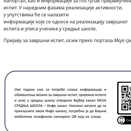
напортал, као и информације за поступак пријавеучен
испит. У наредним фазама реализације активности,
у упутствима ће се налазити
информације које се односе на реализацију завршног
испита и уписа ученика у средње школе.
Пријаву за завршни испит, осим преко портала
Моја с