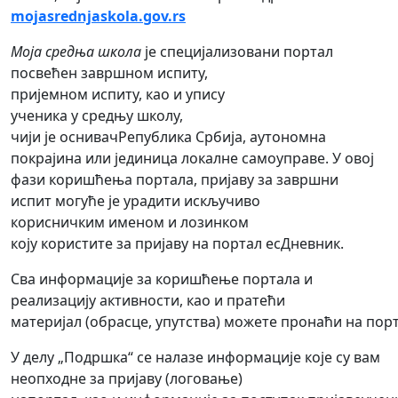
mojasrednjaskola.gov.rs
Моја средња школа
је специјализовани портал
посвећен завршном испиту,
пријемном испиту, као и упису
ученика у средњу школу,
чији је оснивачРепублика Србија, аутономна
покрајина или јединица локалне самоуправе. У овој
фази коришћења портала, пријаву за завршни
испит могуће је урадити искључиво
корисничким именом и лозинком
коју користите за пријаву на портал есДневник.
Свa информације за коришћење портала и
реализацију активности, као и пратећи
материјал (обрасце, упутства) можете пронаћи на порт
У делу „Подршка“ се налазе информације које су вам
неопходне за пријаву (логовање)