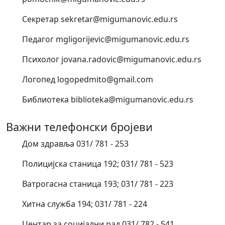
Секретар sekretar@migumanovic.edu.rs
Педагог mgligorijevic@migumanovic.edu.rs
Психолог jovana.radovic@migumanovic.edu.rs
Логопед logopedmito@gmail.com
Библиотека biblioteka@migumanovic.edu.rs
Важни телефонски бројеви
Дом здравља 031/ 781 - 253
Полицијска станица 192; 031/ 781 - 523
Ватрогасна станица 193; 031/ 781 - 223
Хитна служба 194; 031/ 781 - 224
Центар за социјални рад 031/ 782 - 541