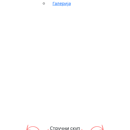
Галерија
Стручни скуп