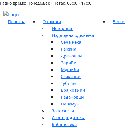
Радно време: Понедељак - Петак, 08:00 - 17:00
Почетна
О школи
Вести
Историјат
Издвојена одељења
Сеча Река
Ражана
Дреновци
Зарићи
Мушићи
Скакавци
Тубићи
Брајковићи
Радановци
Парамун
Запослени
Савет родитеља
Библиотека