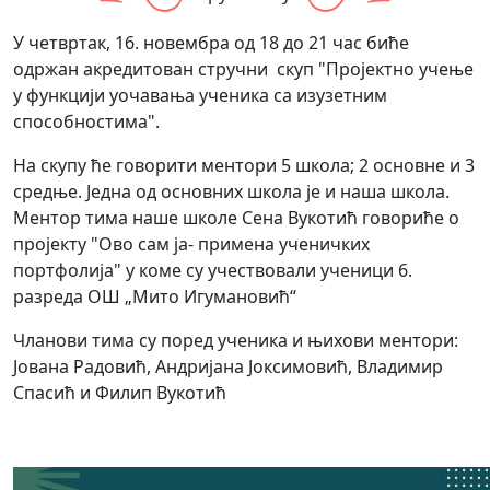
У четвртак, 16. новембра од 18 до 21 час биће
одржан акредитован стручни скуп "Пројектно учење
у функцији уочавања ученика са изузетним
способностима".
На скупу ће говорити ментори 5 школа; 2 основне и 3
средње. Једна од основних школа је и наша школа.
Ментор тима наше школе Сена Вукотић говориће о
пројекту "Ово сам ја- примена ученичких
портфолија" у коме су учествовали ученици 6.
разреда ОШ „Мито Игумановић“
Чланови тима су поред ученика и њихови ментори:
Јована Радовић, Андријана Јоксимовић, Владимир
Спасић и Филип Вукотић