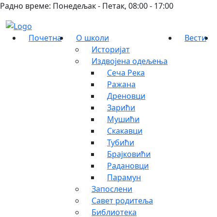
Радно време: Понедељак - Петак, 08:00 - 17:00
Почетна
О школи
Вести
Историјат
Издвојена одељења
Сеча Река
Ражана
Дреновци
Зарићи
Мушићи
Скакавци
Тубићи
Брајковићи
Радановци
Парамун
Запослени
Савет родитеља
Библиотека