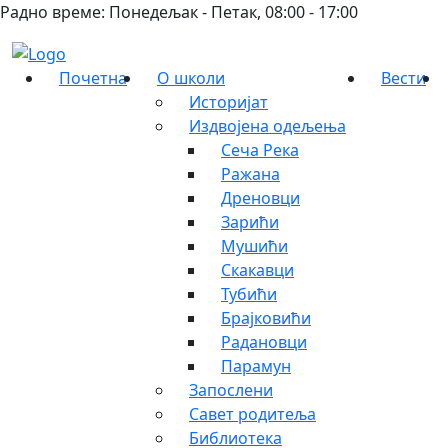
Радно време: Понедељак - Петак, 08:00 - 17:00
Почетна
О школи
Вести
Историјат
Издвојена одељења
Сеча Река
Ражана
Дреновци
Зарићи
Мушићи
Скакавци
Тубићи
Брајковићи
Радановци
Парамун
Запослени
Савет родитеља
Библиотека