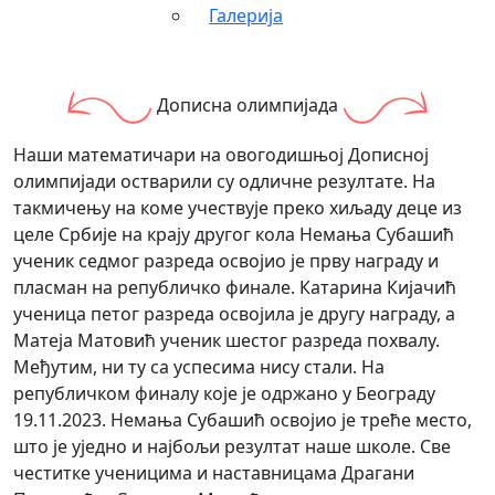
Галерија
Дописна олимпијада
Наши математичари на овогодишњој Дописној
олимпијади остварили су одличне резултате. На
такмичењу на коме учествује преко хиљаду деце из
целе Србије на крају другог кола Немања Субашић
ученик седмог разреда освојио је прву награду и
пласман на републичко финале. Катарина Кијачић
ученица петог разреда освојила је другу награду, а
Матеја Матовић ученик шестог разреда похвалу.
Међутим, ни ту са успесима нису стали. На
републичком финалу које је одржано у Београду
19.11.2023. Немања Субашић освојио је треће место,
што је уједно и најбољи резултат наше школе. Све
честитке ученицима и наставницама Драгани