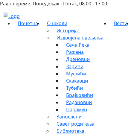
Радно време: Понедељак - Петак, 08:00 - 17:00
Почетна
О школи
Вести
Историјат
Издвојена одељења
Сеча Река
Ражана
Дреновци
Зарићи
Мушићи
Скакавци
Тубићи
Брајковићи
Радановци
Парамун
Запослени
Савет родитеља
Библиотека