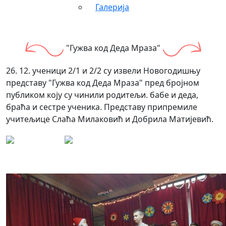
Галерија
"Гужва код Деда Мраза"
26. 12. ученици 2/1 и 2/2 су извели Новогодишњу
представу "Гужва код Деда Мраза" пред бројном
публиком коју су чинили родитељи. бабе и деда,
браћа и сестре ученика. Представу припремиле
учитељице Слаћа Милаковић и Добрила Матијевић.