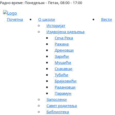
Радно време: Понедељак - Петак, 08:00 - 17:00
Почетна
О школи
Вести
Историјат
Издвојена одељења
Сеча Река
Ражана
Дреновци
Зарићи
Мушићи
Скакавци
Тубићи
Брајковићи
Радановци
Парамун
Запослени
Савет родитеља
Библиотека