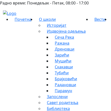
Радно време: Понедељак - Петак, 08:00 - 17:00
Почетна
О школи
Вести
Историјат
Издвојена одељења
Сеча Река
Ражана
Дреновци
Зарићи
Мушићи
Скакавци
Тубићи
Брајковићи
Радановци
Парамун
Запослени
Савет родитеља
Библиотека