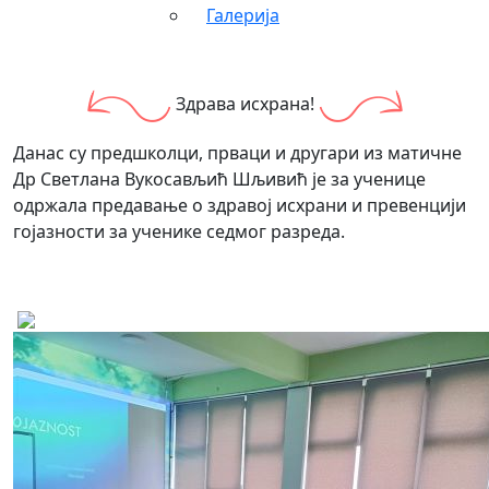
Галерија
Здрава исхрана!
Данас су предшколци, прваци и другари из матичне
Др Светлана Вукосављић Шљивић је за ученице
одржала предавање о здравој исхрани и превенцији
гојазности за ученике седмог разреда.