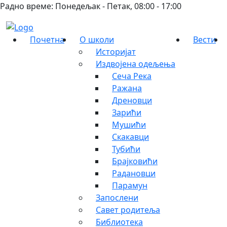
Радно време: Понедељак - Петак, 08:00 - 17:00
Почетна
О школи
Вести
Историјат
Издвојена одељења
Сеча Река
Ражана
Дреновци
Зарићи
Мушићи
Скакавци
Тубићи
Брајковићи
Радановци
Парамун
Запослени
Савет родитеља
Библиотека