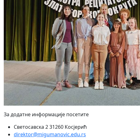
За додатне информације посетите
Светосавска 2 31260 Косјерић
direktor@migumanovic.edu.rs