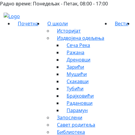
Радно време: Понедељак - Петак, 08:00 - 17:00
Почетна
О школи
Вести
Историјат
Издвојена одељења
Сеча Река
Ражана
Дреновци
Зарићи
Мушићи
Скакавци
Тубићи
Брајковићи
Радановци
Парамун
Запослени
Савет родитеља
Библиотека