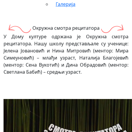
Галерија
Окружна смотра рецитатора
У Дому културе одржана је Окружна смотра
рецитатора. Нашу школу представљале су ученице:
Јелена Јовановић и Нина Митровић (ментор: Мира
Симеуновић) – млађи узраст, Наталија Благојевић
(ментор: Сена Вукотић) и Дина Обрадовић (ментор:
Светлана Бабић) – средњи узраст.