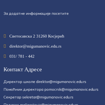
За додатне информације посетите
Светосавска 2 31260 Косјерић
direktor@migumanovic.edu.rs
031/ 781 - 442
Контакт Адресе
Директор школе direktor@migumanovic.edu.rs
Помоћник директора pomocnik@migumanovic.edu.rs
Секретар sekretar@migumanovic.edu.rs
Педагог mgligorijevic@migumanovic.edu.rs