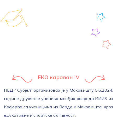
ЕКО караван IV
ПЕД " Субјел" организовао је у Маковишту 5.6.2024.
године дружење ученика млађих разреда ИИИ3 из
Косјерћа са ученицима из Варде и Маковишта, кроз
едукативне и спортске активност.