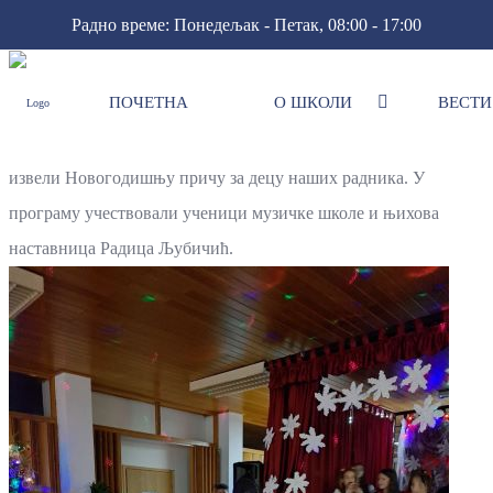
Радно време: Понедељак - Петак, 08:00 - 17:00
ПОЧЕТНА
О ШКОЛИ
ВЕСТИ
Новогодишња прича
Ученици 3/1 са учитељицом Надом Ђорђевић спремили и
извели Новогодишњу причу за децу наших радника. У
програму учествовали ученици музичке школе и њихова
наставница Радица Љубичић.