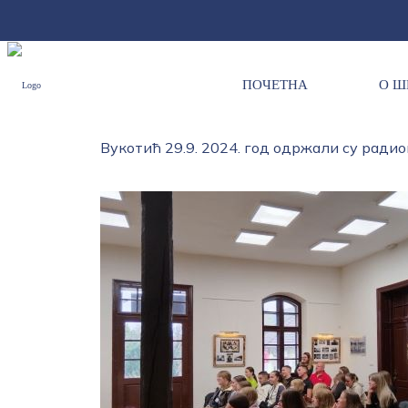
ПОЧЕТНА
О Ш
У оквиру манифестације "Мали опанак",
Вукотић 29.9. 2024. год одржали су радио