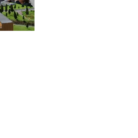
Контакт Адресе
Директор школе
direktor@migumanovic.edu.rs
Помоћник директора
pomocnik@migumanovic.edu.rs
Секретар
sekretar@migumanovic.edu.rs
Педагог