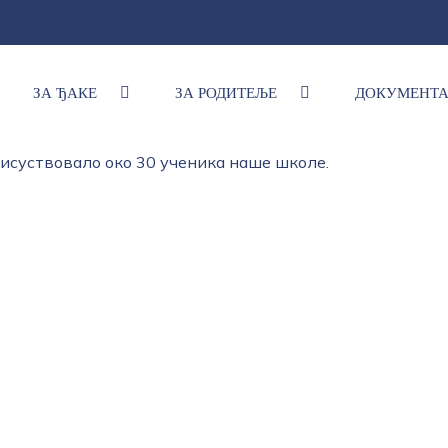
ЗА ЂАКЕ
ЗА РОДИТЕЉЕ
ДОКУМЕНТ
ског језика и књижевности Филип и Сена
присуствовало око 30 ученика наше школе.