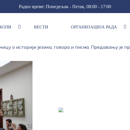
Радно време: Понедељак - Петак, 08:00 - 17:00
КОЛИ
ВЕСТИ
ОРГАНИЗАЦИЈА РАДА
"Мали опанак"
 а на позив КУД-а "Максим Марковић" наставници срп
ницу о историји језика, говора и писма. Предавању је 