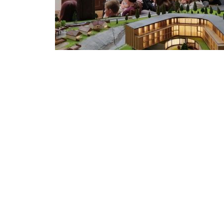
За додатне информације
посетите
Светосавска 2 31260 Косјерић
direktor@migumanovic.edu.rs
031/ 781 - 442