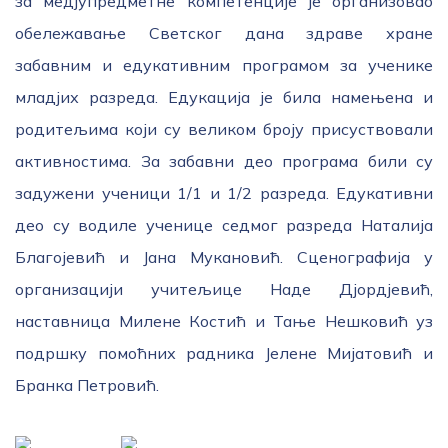
за медјупредметне компетенције је организовао
обележавање Светског дана здраве хране
забавним и едукативним програмом за ученике
младјих разреда. Едукација је била намењена и
родитељима који су великом броју присуствовали
активностима. За забавни део програма били су
задужени ученици 1/1 и 1/2 разреда. Едукативни
део су водиле ученице седмог разреда Наталија
Благојевић и Јана Мукановић. Сценографија у
организацији учитељице Наде Дјордјевић,
наставница Милене Костић и Тање Нешковић уз
подршку помоћних радника Јелене Мијатовић и
Бранка Петровић.