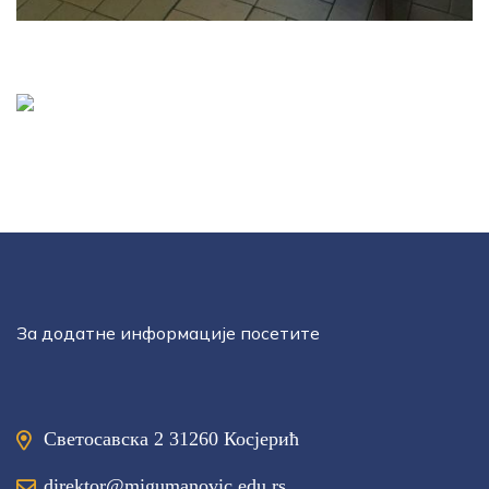
За додатне информације посетите
Светосавска 2 31260 Косјерић
direktor@migumanovic.edu.rs