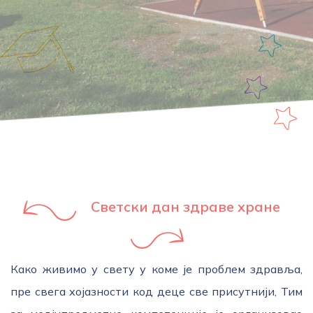
Светски дан здраве хране
Како живимо у свету у коме је проблем здравља,
пре свега хојазности код деце све присутнији, Тим