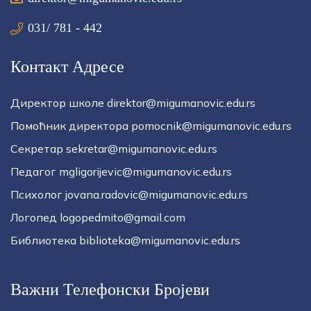
031/ 781 - 442
Контакт Адресе
Директор школе direktor@migumanovic.edu.rs
Помоћник директора pomocnik@migumanovic.edu.rs
Секретар sekretar@migumanovic.edu.rs
Педагог mgligorijevic@migumanovic.edu.rs
Психолог jovana.radovic@migumanovic.edu.rs
Логопед logopedmito@gmail.com
Библиотека biblioteka@migumanovic.edu.rs
Важни Телефонски Бројеви